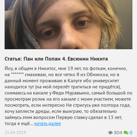
Статья: Пан или Попан 4. Евсюнин Никита
Йоу, в общем я Никитос, мне 19 лет, по фоткам, конечно,
на ******* смахиваю, но все четко Я из Обнинска, но в
данный момент проживаю в Калуге ибо университет
находится тут (на мой перелёт тратиться не придётся),
снимаюсь на канале у Феди Муравьино, самый большой по
просмотрам ролик на его канале с моим участием, можете
посмотреть, если интересно Не стригусь уже полтора года,
хочу заплести дреды, если выиграю, то обязательно
займусь этим вопросом Первую ставку сделал в 13 лет,
тогда я ещё...
читать далее
804
0
25.04.2019