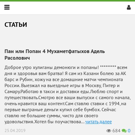
Скрыть
меню
СТАТЬИ
Пан или Попан 4 Мухаметфатыхов Адель
Расолович
Доброе утро хулиганы демонюги и попаны! ********* всем
дня и здоровья вам братва! Я сам из Казани болею за АК
барс и Рубин, хожу на все домашние матчи чемпионата
России. Выезжал на выездные игры в Москву, Питер и
Самару.Работаю в такси и доставки еды.Люблю спорт и
путешествовать.Смотрю все ваши выпуски с самого начала,
очень нравится ваш контент.Сам ставлю ставки с 1994,на
первые выграные деньги купил себе бумбох. Сейчас
ставлю не большие суммы, чисто для своего
удовольствия.Хотел бы поучаствова...
читать далее
684
0
25.04.2019