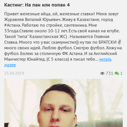
Кастинг: На пан или попан 4
Привет железные яйца, ой, железные ставки! Меня зовут
Журавлев Виталий Юрьевич. Живу в Казахстане, город
#Астана. Работаю по стройке, сантехника. Мне
33года.Ставлю около 10-12 лет. Есть свой канал на ютубе.
Такой "типа" Казахстанская ЖС) . Называется Главная
Ставка. Много что у вас скамунистил)) ну так по БРАТСКИ ✌
много своих идей. Люблю футбол. Смотрю футбол. Хожу на
футбол. Болею за столичную ФК Астана. И за Английский
Манчестер Юнайтед. (С 5 класса) я писал тебе...
читать
далее
731
1
25.04.2019