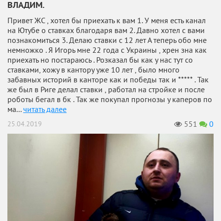
ВЛАДИМ.
Привет ЖС , хотел бы приехать к вам 1. У меня есть канал
на Ютубе о ставках благодаря вам 2. Давно хотел с вами
познакомиться 3. Делаю ставки с 12 лет А теперь обо мне
немножко . Я Игорь мне 22 года с Украины , хрен зна как
приехать но постараюсь . Розказал бы как у нас тут со
ставками, хожу в кантору уже 10 лет , было много
забавных историй в канторе как и победы так и ***** . Так
же был в Риге делал ставки , работал на стройке и после
роботы бегал в бк . Так же покупал прогнозы у каперов по
ма...
читать далее
551
0
25.04.2019