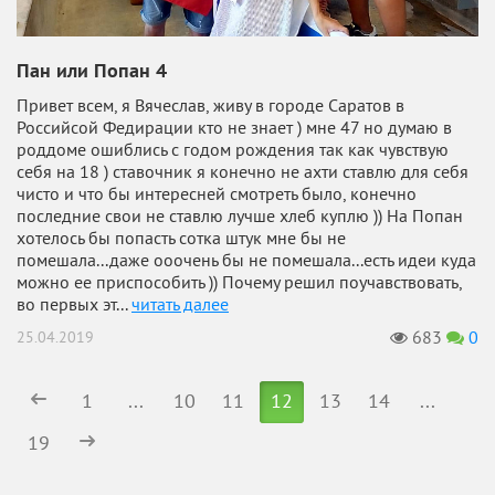
Пан или Попан 4
Привет всем, я Вячеслав, живу в городе Саратов в
Российсой Федирации кто не знает ) мне 47 но думаю в
роддоме ошиблись с годом рождения так как чувствую
себя на 18 ) ставочник я конечно не ахти ставлю для себя
чисто и что бы интересней смотреть было, конечно
последние свои не ставлю лучше хлеб куплю )) На Попан
хотелось бы попасть сотка штук мне бы не
помешала...даже ооочень бы не помешала...есть идеи куда
можно ее приспособить )) Почему решил поучавствовать,
во первых эт...
читать далее
683
0
25.04.2019
1
...
10
11
12
13
14
...
19