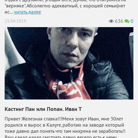
"верняке". Абсолютно адекватный, с хорошей семьи(нет
ис...
читать далее
636
0
25.04.2019
Кастинг Пан или Попан. Иван Т
Привет Железная ставка!!!Меня зовут Иван, мне 30лет
родился и вырос в Калуге,работаю на заводе который
тоже давно дал понять что там нихрена не заработать!!
Ваш канал начал смотреть давно весело есть к чему