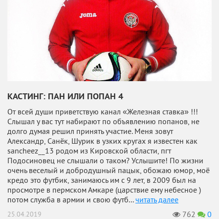
КАСТИНГ: ПАН ИЛИ ПОПАН 4
От всей души приветствую канал «Железная ставка» !!!
Слышал у вас тут набирают по объявлению попанов, не
долго думая решил принять участие. Меня зовут
Александр, Санёк, Шурик в узких кругах я известен как
sancheez__13 родом из Кировской области, пгт
Подосиновец не слышали о таком? Услышите! По жизни
очень веселый и добродушный пацык, обожаю юмор, моё
кредо это футбик, занимаюсь им с 9 лет, в 2009 был на
просмотре в пермском Амкаре (царствие ему небесное )
потом служба в армии и свою футб...
читать далее
762
0
25.04.2019