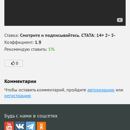
Ставка:
Смотрите и подписывайтесь. СТАТА: 14+ 2~ 5-
Коэффициент:
1.9
Рекомендую ставить:
5%
0
Комментарии
Чтобы оставить комментарий, пройдите
авторизацию
или
регистрацию
Будь с нами в соцсетях