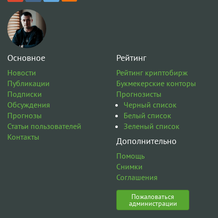
Основное
Рейтинг
Новости
Рейтинг криптобирж
Публикации
Букмекерские конторы
Подписки
Прогнозисты
Обсуждения
Черный список
Прогнозы
Белый список
Статьи пользователей
Зеленый список
Контакты
Дополнительно
Помощь
Снимки
Соглашения
Пожаловаться
администрации