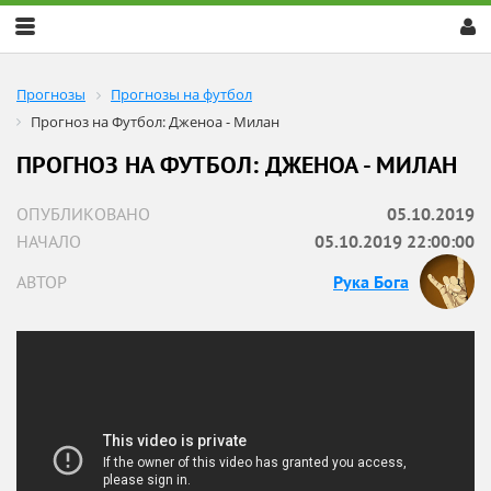
Скрыть
меню
Прогнозы
Прогнозы на футбол
Прогноз на Футбол: Дженоа - Милан
ПРОГНОЗ НА ФУТБОЛ: ДЖЕНОА - МИЛАН
ОПУБЛИКОВАНО
05.10.2019
НАЧАЛО
05.10.2019 22:00:00
АВТОР
Рука Бога