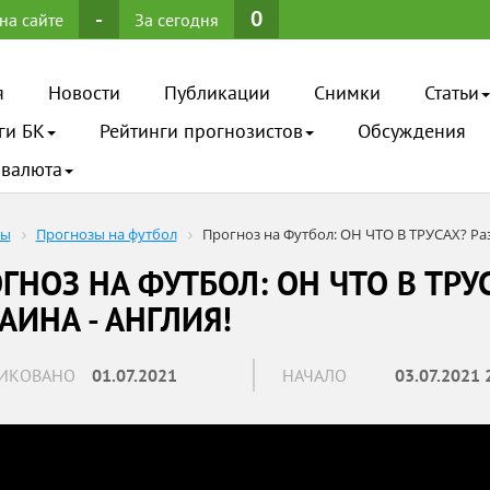
-
0
на сайте
За сегодня
я
Новости
Публикации
Снимки
Статьи
ги БК
Рейтинги прогнозистов
Обсуждения
валюта
зы
Прогнозы на футбол
Прогноз на Футбол: ОН ЧТО В ТРУСАХ? Р
ГНОЗ НА ФУТБОЛ: ОН ЧТО В ТРУ
АИНА - АНГЛИЯ!
ИКОВАНО
01.07.2021
НАЧАЛО
03.07.2021 