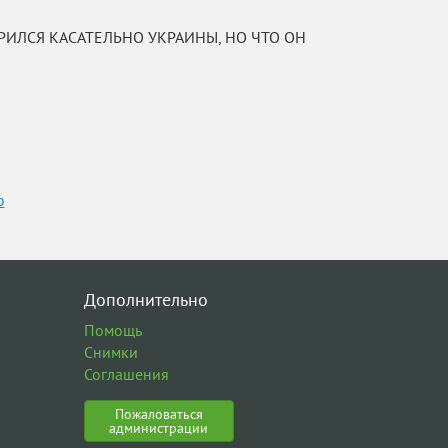
РИЛСЯ КАСАТЕЛЬНО УКРАИНЫ, НО ЧТО ОН
ю
Дополнительно
Помощь
Снимки
Соглашения
Пожаловаться
администрации