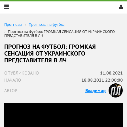
Скрыть
меню
Прогнозы
Прогнозы на футбол
Прогноз на Футбол: ГРОМКАЯ СЕНСАЦИЯ ОТ УКРАИНСКОГО
ПРЕДСТАВИТЕЛЯ В ЛЧ
ПРОГНОЗ НА ФУТБОЛ: ГРОМКАЯ
СЕНСАЦИЯ ОТ УКРАИНСКОГО
ПРЕДСТАВИТЕЛЯ В ЛЧ
ОПУБЛИКОВАНО
11.08.2021
НАЧАЛО
18.08.2021 22:00:00
АВТОР
Владимир