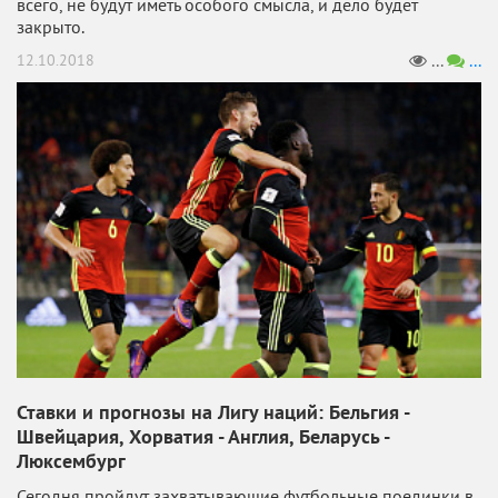
всего, не будут иметь особого смысла, и дело будет
закрыто.
...
...
12.10.2018
Ставки и прогнозы на Лигу наций: Бельгия -
Швейцария, Хорватия - Англия, Беларусь -
Люксембург
Сегодня пройдут захватывающие футбольные поединки в