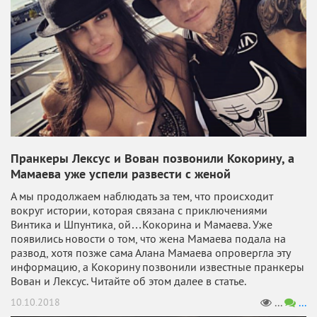
Пранкеры Лексус и Вован позвонили Кокорину, а
Мамаева уже успели развести с женой
А мы продолжаем наблюдать за тем, что происходит
вокруг истории, которая связана с приключениями
Винтика и Шпунтика, ой…Кокорина и Мамаева. Уже
появились новости о том, что жена Мамаева подала на
развод, хотя позже сама Алана Мамаева опровергла эту
информацию, а Кокорину позвонили известные пранкеры
Вован и Лексус. Читайте об этом далее в статье.
...
...
10.10.2018