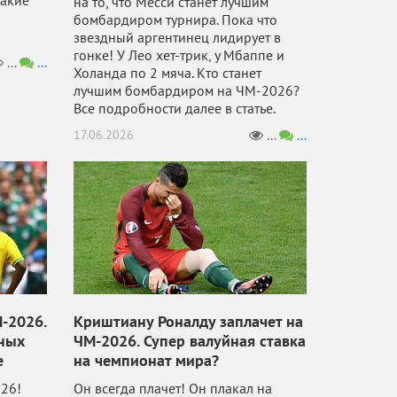
Какие
на то, что Месси станет лучшим
бомбардиром турнира. Пока что
звездный аргентинец лидирует в
гонке! У Лео хет-трик, у Мбаппе и
...
...
Холанда по 2 мяча. Кто станет
лучшим бомбардиром на ЧМ-2026?
Все подробности далее в статье.
...
...
17.06.2026
-2026.
Криштиану Роналду заплачет на
сных
ЧМ-2026. Супер валуйная ставка
е
на чемпионат мира?
026!
Он всегда плачет! Он плакал на