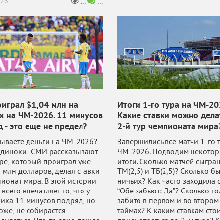
...
...
026
играл $1,04 млн на
Итоги 1-го тура на ЧМ-20
х на ЧМ-2026. 11 минусов
Какие ставки можно дела
 - это еще не предел?
2-й тур чемпионата мира
ываете деньги на ЧМ-2026?
Завершились все матчи 1-го 
одиноки! СМИ рассказывают
ЧМ-2026. Подводим некото
оре, который проиграл уже
итоги. Сколько матчей сыгра
 млн долларов, делая ставки
ТМ(2,5) и ТБ(2,5)? Сколько б
ионат мира. В этой истории
ничьих? Как часто заходила 
всего впечатляет то, что у
“Обе забьют: Да”? Сколько го
ника 11 минусов подряд, но
забито в первом и во втором
оже, не собирается
таймах? К каким ставкам сто