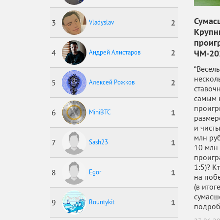
Сумас
3
2
Vladyslav
Крупн
проиг
4
2
ЧМ-20
Андрей Алистаров
“Весель
нескол
5
2
Алексей Рожков
ставоч
самым 
проигр
6
1
MiniBTC
размере
и чист
млн руб
7
1
Sash23
10 млн 
проигр
1:5)? К
8
1
Egor
на поб
(в итог
сумасш
9
1
Bountykit
подробн