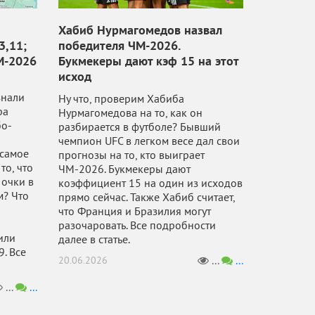
Хабиб Нурмагомедов назвал
3,11;
победителя ЧМ-2026.
ЧМ-2026
Букмекеры дают кэф 15 на этот
исход
знали
Ну что, проверим Хабиба
ра
Нурмагомедова на то, как он
бо-
разбирается в футболе? Бывший
чемпион UFC в легком весе дал свои
 самое
прогнозы на то, кто выиграет
то, что
ЧМ-2026. Букмекеры дают
 очки в
коэффициент 15 на один из исходов
м? Что
прямо сейчас. Также Хабиб считает,
что Франция и Бразилия могут
разочаровать. Все подробности
или
далее в статье.
9. Все
...
...
20.06.2026
...
...