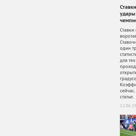
Ставки
удары
чемпи
Ставки 
ворота
Ставоч
один т
статист
для тех
проход
открыт
градусо
Коэффи
сейчас.
статье.
12.06.2