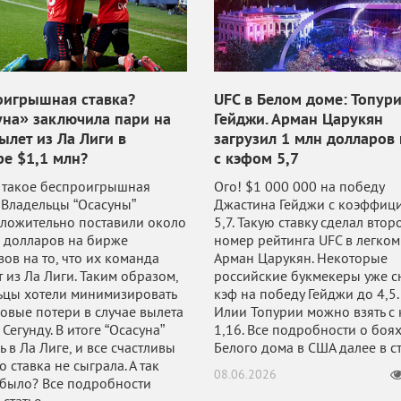
оигрышная ставка?
UFC в Белом доме: Топури
уна» заключила пари на
Гейджи. Арман Царукян
ылет из Ла Лиги в
загрузил 1 млн долларов
е $1,1 млн?
с кэфом 5,7
о такое беспроигрышная
Ого! $1 000 000 на победу
 Владельцы “Осасуны”
Джастина Гейджи с коэффиц
ложительно поставили около
5,7. Такую ставку сделал втор
н долларов на бирже
номер рейтинга UFC в легком
ов на то, что их команда
Арман Царукян. Некоторые
 из Ла Лиги. Таким образом,
российские букмекеры уже с
ьцы хотели минимизировать
кэф на победу Гейджи до 4,5
овые потери в случае вылета
Илии Топурии можно взять с
 Сегунду. В итоге “Осасуна”
1,16. Все подробности о боя
ь в Ла Лиге, и все счастливы
Белого дома в США далее в ст
то ставка не сыграла. А так
08.06.2026
было? Все подробности