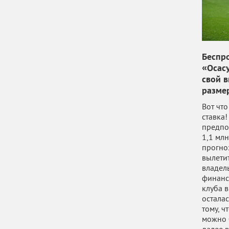
Беспр
«Осас
свой в
размер
Вот чт
ставка!
предпо
1,1 мл
прогноз
вылетит
владел
финанс
клуба в
осталас
тому, ч
можно 