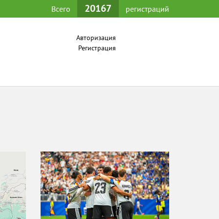
20167
Всего
регистраций
Авторизация
Регистрация