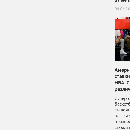
далее в
09.06.2
Америк
ставк
НБА. С
разли
Супер с
баскет
ставоч
рассказ
неизве
ставки