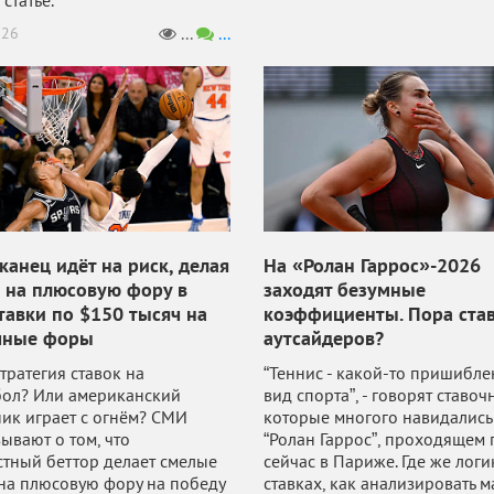
 статье.
...
...
026
анец идёт на риск, делая
На «Ролан Гаррос»-2026
и на плюсовую фору в
заходят безумные
тавки по $150 тысяч на
коэффициенты. Пора став
чные форы
аутсайдеров?
тратегия ставок на
“Теннис - какой-то пришибл
бол? Или американский
вид спорта”, - говорят ставоч
ник играет с огнём? СМИ
которые многого навидались
ывают о том, что
“Ролан Гаррос”, проходящем
стный беттор делает смелые
сейчас в Париже. Где же логи
 на плюсовую фору на победу
ставках, как анализировать м