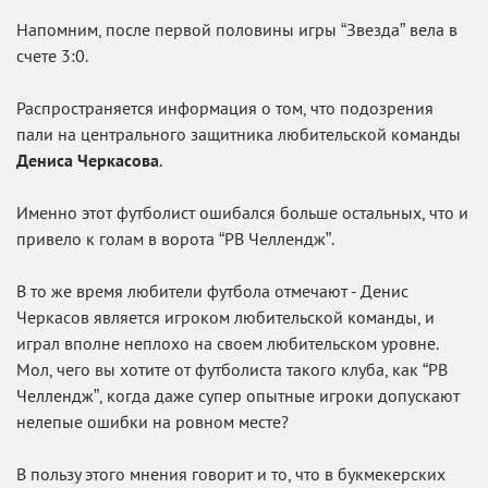
Напомним, после первой половины игры “Звезда” вела в
счете 3:0.
Распространяется информация о том, что подозрения
пали на центрального защитника любительской команды
Дениса Черкасова
.
Именно этот футболист ошибался больше остальных, что и
привело к голам в ворота “РВ Челлендж”.
В то же время любители футбола отмечают - Денис
Черкасов является игроком любительской команды, и
играл вполне неплохо на своем любительском уровне.
Мол, чего вы хотите от футболиста такого клуба, как “РВ
Челлендж”, когда даже супер опытные игроки допускают
нелепые ошибки на ровном месте?
В пользу этого мнения говорит и то, что в букмекерских