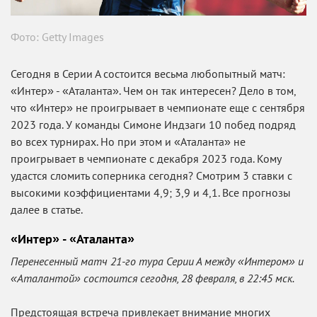
Фото:
Getty Images
Сегодня в Серии А состоится весьма любопытный матч:
«Интер» - «Аталанта». Чем он так интересен? Дело в том,
что «Интер» не проигрывает в чемпионате еще с сентября
2023 года. У команды Симоне Индзаги 10 побед подряд
во всех турнирах. Но при этом и «Аталанта» не
проигрывает в чемпионате с декабря 2023 года. Кому
удастся сломить соперника сегодня? Смотрим 3 ставки с
высокими коэффициентами 4,9; 3,9 и 4,1. Все прогнозы
далее в статье.
«Интер» - «Аталанта»
Перенесенный матч 21-го тура Серии А между «Интером» и
«Аталантой» состоится сегодня, 28 февраля, в 22:45 мск.
Предстоящая встреча привлекает внимание многих