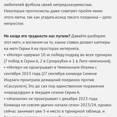
любителей футбола своей непредсказуемостью.
Некоторые прогнозисты даже советуют пройти мимо
этого матча, так как угадать исход такого поединка – дело
непростое.
Но когда это трудности нас пугали?
Давайте разберем
этот матч, и взглянем на то, какие ставки делают капперы
на матч Серии А на просторах интернета.
• «Интер» одержал 10-ю победу подряд во всех турнирах
(7 побед в Серии А, 2 в Суперкубке и 1 в Лиге чемпионов).
• «Интер» не проигрывает в Чемпионате Италии с
сентября 2023 года (27 сентября команда Симоне
Индзаги проиграла домашний поединок против
«Сассуоло»). Это до сих пор единственное поражение
«нерадзурри» в текущем сезоне Серии А.
• «Аталанта» не проигрывает с декабря 2023 года.
Команда не совсем удачно начала сезон-2023/24, однако
сейчас занимает уже 5-е место в турнирной таблице, и