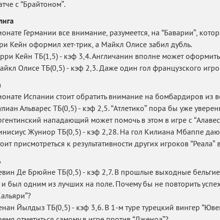
атче с “Брайтоном”.
лига
онате Германии все внимание, разумеется, на “Баварии”, котор
рри Кейн оформил хет-трик, а Майкл Олисе забил дубль.
арри Кейн ТБ(1,5) - кэф 3,4. Англичанин вполне может оформить 
айкл Олисе ТБ(0,5) - кэф 2,3. Даже один гол французского иг
а
ионате Испании стоит обратить внимание на бомбардиров из в
улиан Альварес ТБ(0,5) - кэф 2,5. “Атлетико” пора бы уже увере
ргентинский нападающий может помочь в этом в игре с “Алавес
инисиус Жуниор ТБ(0,5) - кэф 2,28. На гол Килиана Мбаппе да
тоит присмотреться к результативности других игроков “Реала” 
А
евин Де Брюйне ТБ(0,5) - кэф 2,7. В прошлые выходные бельгие
, и был одним из лучших на поле. Почему бы не повторить усп
Кальяри”?
енан Йылдыз ТБ(0,5) - кэф 3,6. В 1-м туре турецкий вингер “Юв
ремя отметиться самому в игре против “Дженоа”?