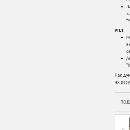
Л
з
“
РПЛ
М
в
с
А
“
Как дум
их резу
ПОД