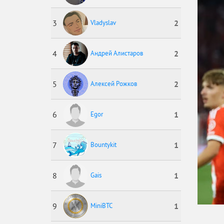
3
2
Vladyslav
4
2
Андрей Алистаров
5
2
Алексей Рожков
6
1
Egor
7
1
Bountykit
8
1
Gais
9
1
MiniBTC