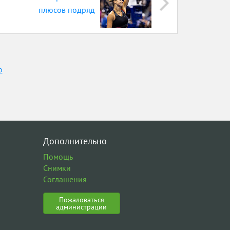
плюсов подряд
ю
Дополнительно
Помощь
Снимки
Соглашения
Пожаловаться
администрации