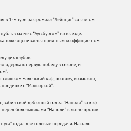
ая в 1-м туре разгромила “Лейпциг” со счетом
дубль в матче с “Аугсбургом” на выезде.
рока тоже оценивается приятным коэффициентом.
едущих клубов.
нно одержать первую победу в сезоне, и
ом”.
ют слишком маленький кэф, поэтому, возможно,
в поединке с “Мальоркой”.
ц забил свой дебютный гол за “Наполи” за кэф
ех перед болельщиками “Наполи” в матче против
ентуса” отдал две голевые передачи. Настало