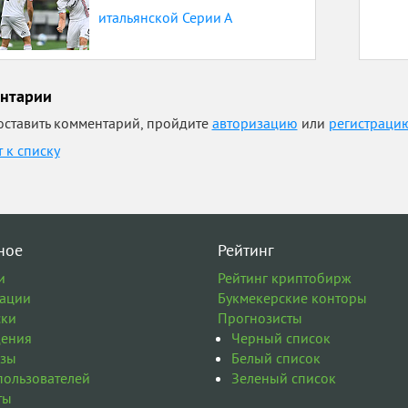
итальянской Серии А
нтарии
оставить комментарий, пройдите
авторизацию
или
регистраци
 к списку
ное
Рейтинг
и
Рейтинг криптобирж
ации
Букмекерские конторы
ки
Прогнозисты
ения
Черный список
зы
Белый список
пользователей
Зеленый список
ты