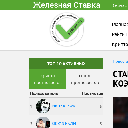
Железная Ставка
Сейчас 
Главна
Рейтин
Крипто
Новости
ТОП 10 АКТИВНЫХ
СТА
крипто
спорт
КОЭ
прогнозистов
прогнозистов
Пользователь
Прогнозов
1
5
Ruslan Klinkov
2
5
RIDVAN NAZIM