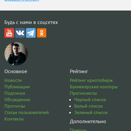
Будь с нами в соцсетях
Основное
Рейтинг
Новости
Рейтинг криптобирж
Публикации
Букмекерские конторы
Подписки
Прогнозисты
Обсуждения
Черный список
Прогнозы
Белый список
Статьи пользователей
Зеленый список
Контакты
Дополнительно
Помощь