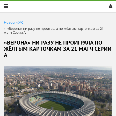
Скрыть
меню
Новости ЖС
«Верона» ни разу не проиграла по жёлтым карточкам за 21
матч Серии А
«ВЕРОНА» НИ РАЗУ НЕ ПРОИГРАЛА ПО
ЖЁЛТЫМ КАРТОЧКАМ ЗА 21 МАТЧ СЕРИИ
А