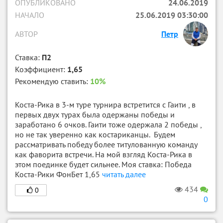
ОПУБЛИКОВАНО
24.06.2019
НАЧАЛО
25.06.2019 03:30:00
АВТОР
Петр
Ставка:
П2
Коэффициент:
1,65
Рекомендую ставить:
10%
Коста-Рика в 3-м туре турнира встретится с Гаити , в
первых двух турах была одержаны победы и
заработано 6 очков. Гаити тоже одержала 2 победы ,
но не так уверенно как костариканцы. Будем
рассматривать победу более титулованную команду
как фаворита встречи. На мой взгляд Коста-Рика в
этом поединке будет сильнее. Моя ставка: Победа
Коста-Рики ФонБет 1,65
читать далее
434
0
0