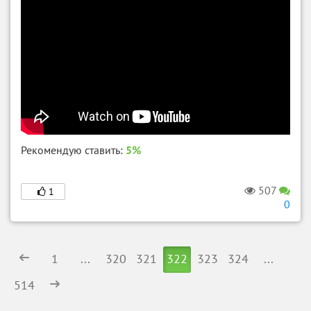
Рекомендую ставить:
5%
507
1
0
1
...
320
321
322
323
324
...
514