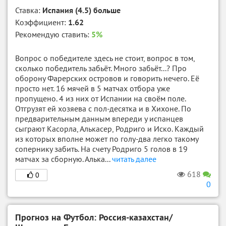
Ставка:
Испания (4.5) больше
Коэффициент:
1.62
Рекомендую ставить:
5%
Вопрос о победителе здесь не стоит, вопрос в том,
сколько победитель забьёт. Много забьёт...? Про
оборону Фарерских островов и говорить нечего. Её
просто нет. 16 мячей в 5 матчах отбора уже
пропущено. 4 из них от Испании на своём поле.
Отгрузят ей хозяева с пол-десятка и в Хихоне. По
предварительным данным впереди у испанцев
сыграют Касорла, Алькасер, Родриго и Иско. Каждый
из которых вполне может по голу-два легко такому
сопернику забить. На счету Родриго 5 голов в 19
матчах за сборную. Алька...
читать далее
618
0
0
Прогноз на Футбол: Россия-казахстан/