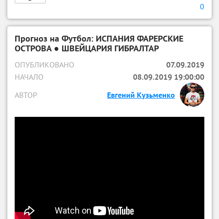
0
Прогноз на Футбол: ИСПАНИЯ ФАРЕРСКИЕ
ОСТРОВА ● ШВЕЙЦАРИЯ ГИБРАЛТАР
ОПУБЛИКОВАНО
07.09.2019
НАЧАЛО
08.09.2019 19:00:00
АВТОР
Евгений Кузьменко