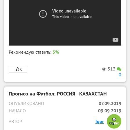
Рекомендую ставить:
5%
513
0
0
Прогноз на Футбол: РОССИЯ - КАЗАХСТАН
ОПУБЛИКОВАНО
07.09.2019
НАЧАЛО
09.09.2019
АВТОР
Igor