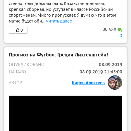
стенах голы должны быть. Казахстан довольно
крепкая сборная, но уступает в классе Российским
спортсменам. Много пропускает. Я думаю что в этом
матче будет оби...
читать далее
688
0
0
Прогноз на Футбол: Греция-Лихтенштейн!
ОПУБЛИКОВАНО
08.09.2019
НАЧАЛО
08.09.2019 21:45:00
АВТОР
Карен Алексеев