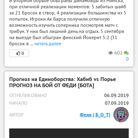
В упорной борьбе обыграны динамовцы из Минска,
при отличной реализации моментов: 5 забитых шайб
за 21 бросок в створ, 4 реализации большинства из 5
попыток. Игроки Ак Барса получили отличную
возможность изучить соперника посмотрев матч с
трибун. У них был лишний день на отдых. 5 сентября
на выезде был обыгран финский Йокерит 5:2 (31
бросок в ...
читать далее
602
0
0
Прогноз на Единоборства: Хабиб vs Порье
ПРОГНОЗ НА БОЙ ОТ ФЕДИ [БОТА]
ОПУБЛИКОВАНО
06.09.2019
НАЧАЛО
07.09.2019
АВТОР
Федя ( Б_О_Т)