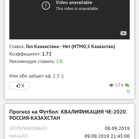
Ставка:
Гол Казахстана - Нет (ИТМ0,5 Казахстан)
Коэффициент:
1.72
Рекомендую ставить:
1%
Или обе забьют кф. 2,5 :)
574
0
0
Прогноз на Футбол: КВАЛИФИКАЦИЯ ЧЕ-2020.
РОССИЯ-КАЗАХСТАН
ОПУБЛИКОВАНО
08.09.2019
НАЧАЛО
09.09.2019 21:45:00