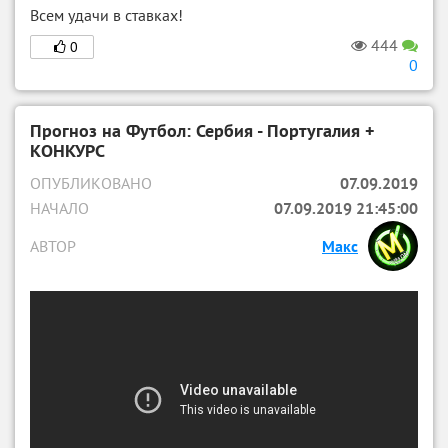
Всем удачи в ставках!
444
0
0
Прогноз на Футбол: Сербия - Португалия +
КОНКУРС
ОПУБЛИКОВАНО
07.09.2019
НАЧАЛО
07.09.2019 21:45:00
АВТОР
Макс