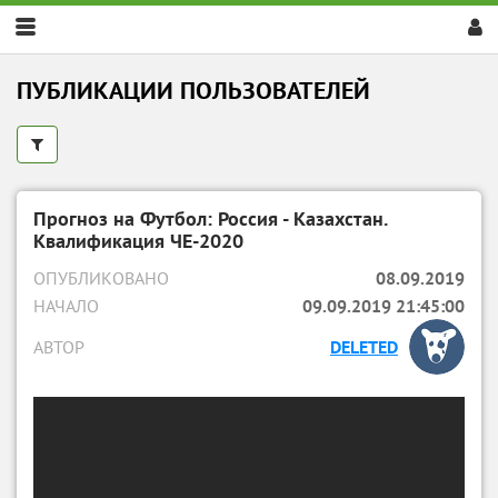
Скрыть
меню
ПУБЛИКАЦИИ ПОЛЬЗОВАТЕЛЕЙ
Прогноз на Футбол: Россия - Казахстан.
Квалификация ЧЕ-2020
ОПУБЛИКОВАНО
08.09.2019
НАЧАЛО
09.09.2019 21:45:00
АВТОР
DELETED