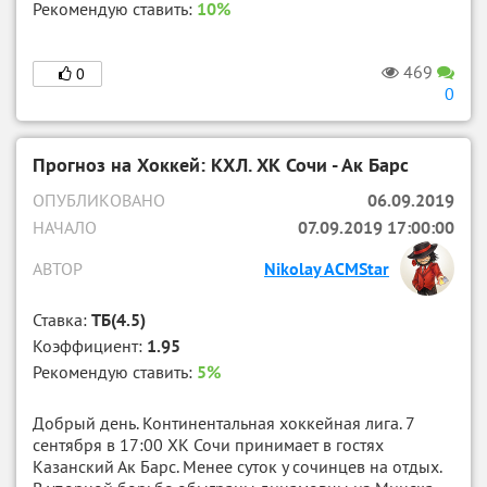
Рекомендую ставить:
10%
469
0
0
Прогноз на Хоккей: КХЛ. ХК Сочи - Ак Барс
ОПУБЛИКОВАНО
06.09.2019
НАЧАЛО
07.09.2019 17:00:00
АВТОР
Nikolay ACMStar
Ставка:
ТБ(4.5)
Коэффициент:
1.95
Рекомендую ставить:
5%
Добрый день. Континентальная хоккейная лига. 7
сентября в 17:00 ХК Сочи принимает в гостях
Казанский Ак Барс. Менее суток у сочинцев на отдых.