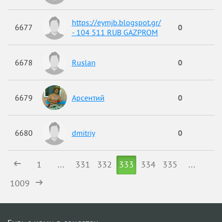
https://eymjb.blogspot.gr/
6677
0
- 104 511 RUB GAZPROM
6678
Ruslan
0
6679
Арсентий
0
6680
dmitriy
0
1
...
331
332
333
334
335
...
1009