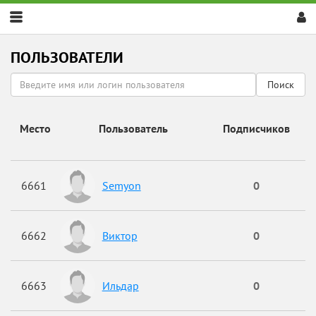
Скрыть
меню
ПОЛЬЗОВАТЕЛИ
Поиск
Место
Пользователь
Подписчиков
6661
Semyon
0
6662
Виктор
0
6663
Ильдар
0