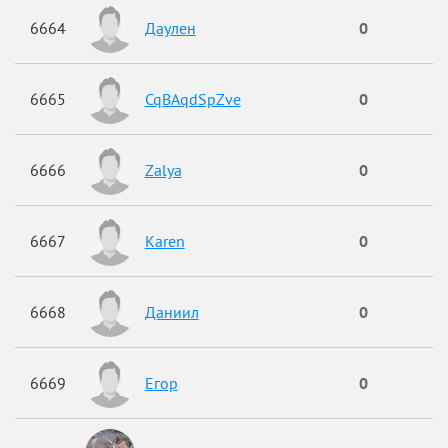
6664
Даулен
0
6665
CqBAqdSpZve
0
6666
Zalya
0
6667
Karen
0
6668
Даниил
0
6669
Егор
0