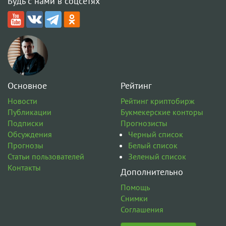
Будь с нами в соцсетях
Основное
Рейтинг
Новости
Рейтинг криптобирж
Публикации
Букмекерские конторы
Подписки
Прогнозисты
Обсуждения
Черный список
Прогнозы
Белый список
Статьи пользователей
Зеленый список
Контакты
Дополнительно
Помощь
Снимки
Соглашения