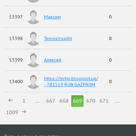
13397
Максим
0
13398
TennisInsight
0
13399
Алексей
0
https://mrtjn.blogspot.ug/
13400
0
- 781519 RUB GAZPR0M
1
...
667
668
669
670
671
...
1009