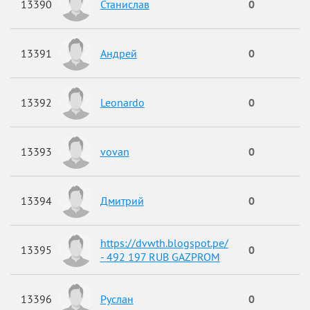
13390
Станислав
0
13391
Андрей
0
13392
Leonardo
0
13393
vovan
0
13394
Дмитрий
0
https://dvwth.blogspot.pe/
13395
0
- 492 197 RUB GAZPROM
13396
Руслан
0