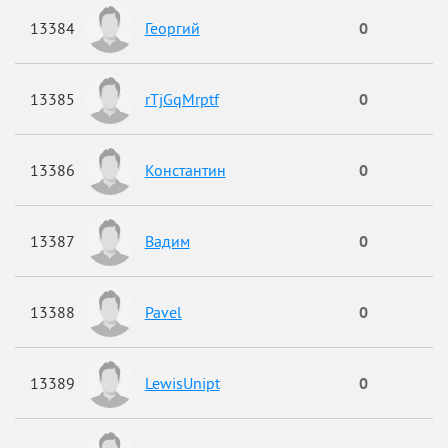
13384
Георгий
0
13385
rTjGqMrptf
0
13386
Константин
0
13387
Вадим
0
13388
Pavel
0
13389
LewisUnipt
0