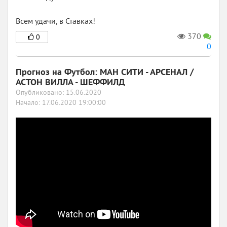
Всем удачи, в Ставках!
370
0
0
Прогноз на Футбол: МАН СИТИ - АРСЕНАЛ /
АСТОН ВИЛЛА - ШЕФФИЛД
Опубликовано: 15.06.2020
Начало: 17.06.2020 19:00:00