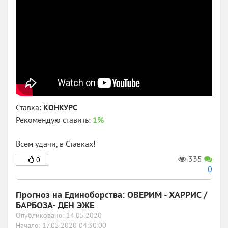
Ставка:
КОНКУРС
Рекомендую ставить:
1%
Всем удачи, в Ставках!
335
0
0
Прогноз на Единоборства: ОВЕРИМ - ХАРРИС /
БАРБОЗА- ДЕН ЭЖЕ
Опубликовано: 14.05.2020
Начало: 17.05.2020 04:30:00