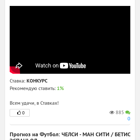
Ставка:
КОНКУРС
Рекомендую ставить:
1%
Всем удачи, в Ставках!
885
0
0
Прогноз на Футбол: ЧЕЛСИ - МАН СИТИ / БЕТИС