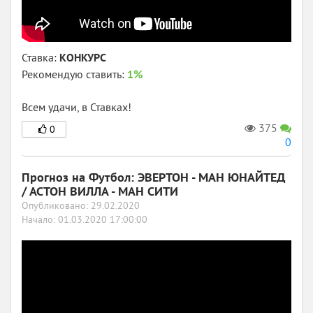
Ставка:
КОНКУРС
Рекомендую ставить:
1%
Всем удачи, в Ставках!
375
0
0
Прогноз на Футбол: ЭВЕРТОН - МАН ЮНАЙТЕД
/ АСТОН ВИЛЛА - МАН СИТИ
Опубликовано: 29.02.2020
Начало: 01.03.2020 17:00:00