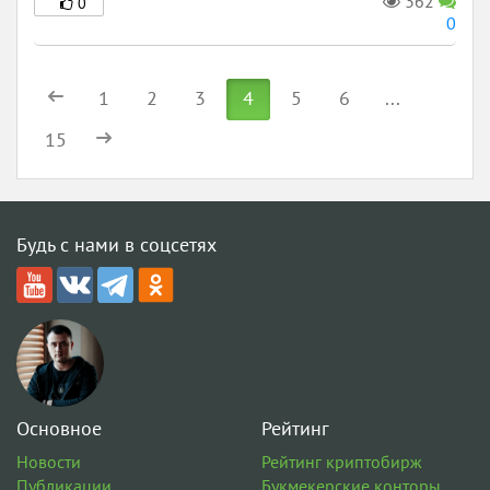
362
0
0
1
2
3
4
5
6
...
15
Будь с нами в соцсетях
Основное
Рейтинг
Новости
Рейтинг криптобирж
Публикации
Букмекерские конторы