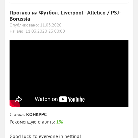
Прогноз на Футбол: Liverpool - Atletico / PSJ-
Borussia
Опубликовано: 11.03.2020
Начало: 11.03.2020 23:00:00
Ставка:
КОНКУРС
Рекомендую ставить:
1%
Good luck, to everyone in betting!