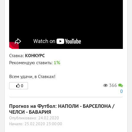
Ставка:
КОНКУРС
Рекомендую ставить:
1%
Всем удачи, в Ставках!
366
0
0
Прогноз на Футбол: НАПОЛИ - БАРСЕЛОНА /
ЧЕЛСИ - БАВАРИЯ
Опубликовано: 24.02.2020
Начало: 25.02.2020 23:00:00