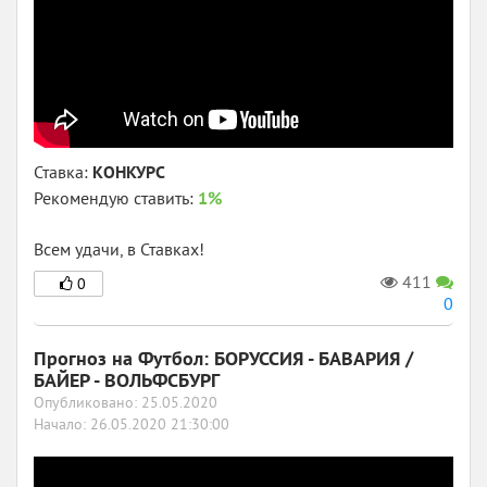
Ставка:
КОНКУРС
Рекомендую ставить:
1%
Всем удачи, в Ставках!
411
0
0
Прогноз на Футбол: БОРУССИЯ - БАВАРИЯ /
БАЙЕР - ВОЛЬФСБУРГ
Опубликовано: 25.05.2020
Начало: 26.05.2020 21:30:00