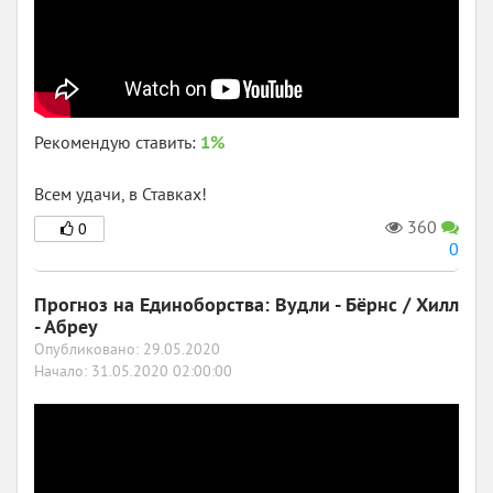
Рекомендую ставить:
1%
Всем удачи, в Ставках!
360
0
0
Прогноз на Единоборства: Вудли - Бёрнс / Хилл
- Абреу
Опубликовано: 29.05.2020
Начало: 31.05.2020 02:00:00