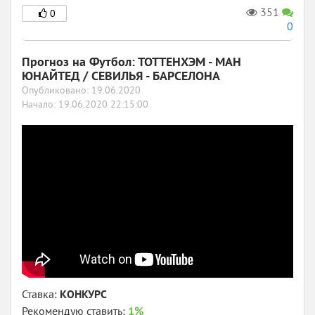
351
0
0
Прогноз на Футбол: ТОТТЕНХЭМ - МАН
ЮНАЙТЕД / СЕВИЛЬЯ - БАРСЕЛОНА
Опубликовано: 19.06.2020
Начало: 19.06.2020 22:15:00
Ставка:
КОНКУРС
Рекомендую ставить:
1%