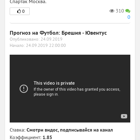
Спартак Москва.
310
0
0
Прогноз на Футбол: Брешия - Ювентус
Опубликовано: 24.09.2019
Начало: 24.09.2019 22:00:00
Ставка:
Смотри видос, подписывайся на канал
Коэффициент:
1.85