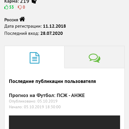
219
Карма:
53
0
Россия
Дата регистрации:
11.12.2018
Последний вход:
28.07.2020
Последние публикации пользователя
Прогноз на Футбол: ПСЖ - АНЖЕ
Опубликовано: 05.10.2019
Начало: 05.10.2019 18:30:00