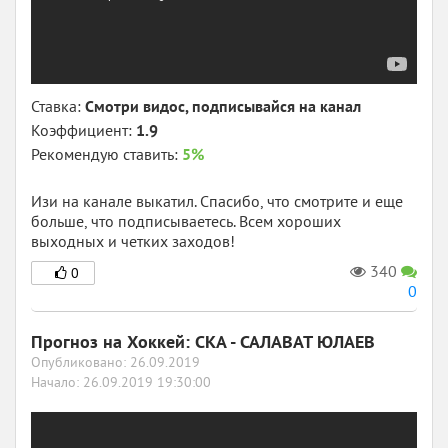
Ставка:
Смотри видос, подписывайся на канал
Коэффициент:
1.9
Рекомендую ставить:
5%
Изи на канале выкатил. Спасибо, что смотрите и еще
больше, что подписываетесь. Всем хороших
выходных и четких заходов!
340
0
0
Прогноз на Хоккей: СКА - САЛАВАТ ЮЛАЕВ
Опубликовано: 26.09.2019
Начало: 26.09.2019 19:30:00