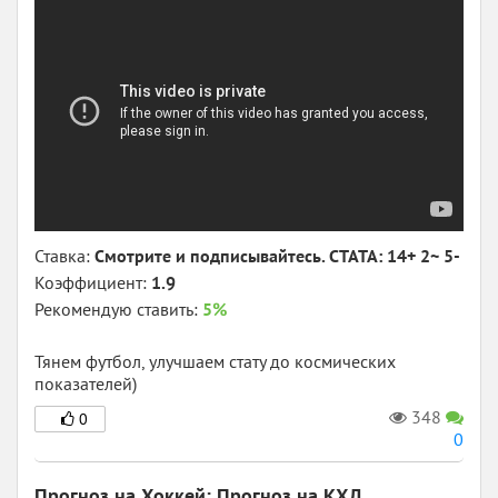
Ставка:
Смотрите и подписывайтесь. СТАТА: 14+ 2~ 5-
Коэффициент:
1.9
Рекомендую ставить:
5%
Тянем футбол, улучшаем стату до космических
показателей)
348
0
0
Прогноз на Хоккей: Прогноз на КХЛ.