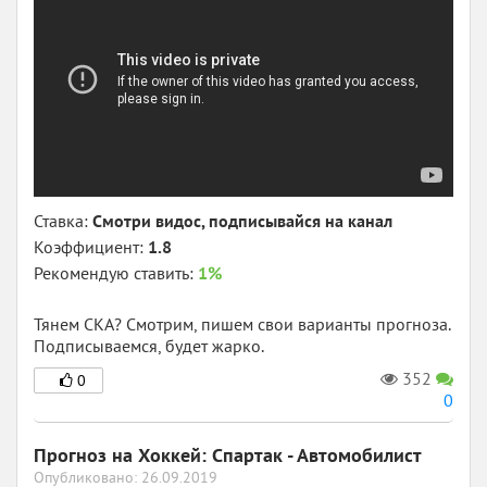
Ставка:
Смотри видос, подписывайся на канал
Коэффициент:
1.8
Рекомендую ставить:
1%
Тянем СКА? Смотрим, пишем свои варианты прогноза.
Подписываемся, будет жарко.
352
0
0
Прогноз на Хоккей: Спартак - Автомобилист
Опубликовано: 26.09.2019