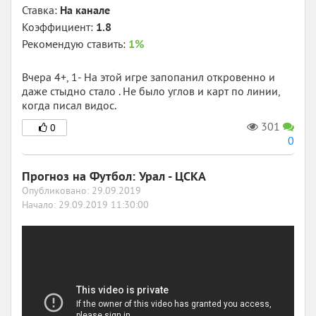
Ставка:
На канале
Коэффициент:
1.8
Рекомендую ставить:
1%
Вчера 4+, 1- На этой игре запопанил откровенно и
даже стыдно стало . Не было углов и карт по линии,
когда писал видос.
301
0
0
Прогноз на Футбол: Урал - ЦСКА
Опубликовано: 29.09.2019
Начало: 29.09.2019 11:30:00