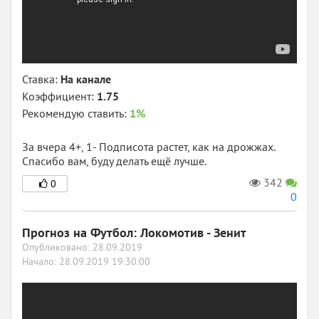
Ставка:
На канале
Коэффициент:
1.75
Рекомендую ставить:
1%
За вчера 4+, 1- Подписота растет, как на дрожжах.
Спасибо вам, буду делать ещё лучше.
342
0
0
Прогноз на Футбол: Локомотив - Зенит
Опубликовано: 28.09.2019
Начало: 28.09.2019 19:30:00