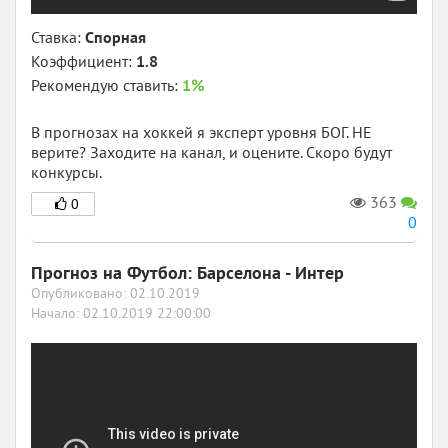
Ставка:
Спорная
Коэффициент:
1.8
Рекомендую ставить:
1%
В прогнозах на хоккей я эксперт уровня БОГ. НЕ
верите? Заходите на канал, и оцените. Скоро будут
конкурсы.
363
0
0
Прогноз на Футбол: Барселона - Интер
Опубликовано: 02.10.2019
Начало: 02.10.2019 22:00:00