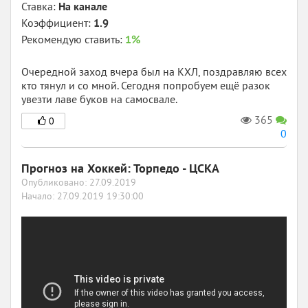
Ставка:
На канале
Коэффициент:
1.9
Рекомендую ставить:
1%
Очередной заход вчера был на КХЛ, поздравляю всех
кто тянул и со мной. Сегодня попробуем ещё разок
увезти лаве буков на самосвале.
365
0
0
Прогноз на Хоккей: Торпедо - ЦСКА
Опубликовано: 27.09.2019
Начало: 27.09.2019 19:30:00