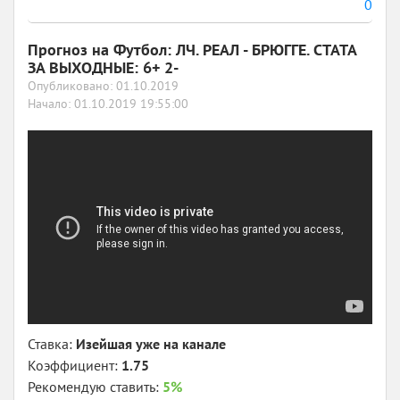
0
Прогноз на Футбол: ЛЧ. РЕАЛ - БРЮГГЕ. СТАТА
ЗА ВЫХОДНЫЕ: 6+ 2-
Опубликовано: 01.10.2019
Начало: 01.10.2019 19:55:00
Ставка:
Изейшая уже на канале
Коэффициент:
1.75
Рекомендую ставить:
5%