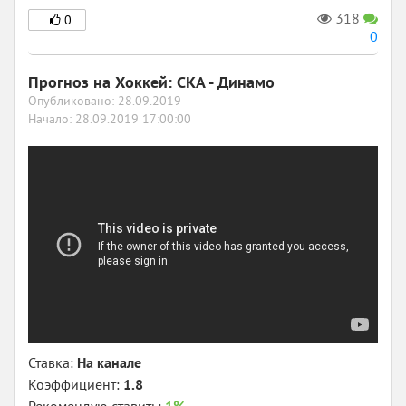
318
0
0
Прогноз на Хоккей: СКА - Динамо
Опубликовано: 28.09.2019
Начало: 28.09.2019 17:00:00
Ставка:
На канале
Коэффициент:
1.8
Рекомендую ставить:
1%