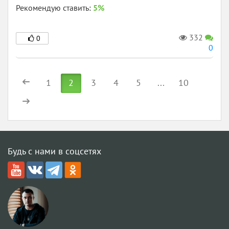
Рекомендую ставить:
5%
332
0
0
1
2
3
4
5
...
10
Будь с нами в соцсетях