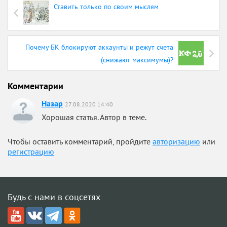
Ставить только по своим мыслям
Почему БК блокируют аккаунты и режут счета
(снижают максимумы)?
Комментарии
Назар
27.08.2020 14:40
Хорошая статья. Автор в теме.
Чтобы оставить комментарий, пройдите
авторизацию
или
регистрацию
Будь с нами в соцсетях