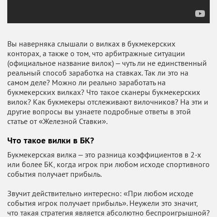
Вы наверняка слышали о вилках в букмекерских
конторах, а также о том, что арбитражные ситуации
(официальное название вилок) – чуть ли не единственный
реальный способ заработка на ставках. Так ли это на
самом деле? Можно ли реально заработать на
букмекерских вилках? Что такое сканеры букмекерских
вилок? Как букмекеры отслеживают вилочников? На эти и
другие вопросы вы узнаете подробные ответы в этой
статье от «Железной Ставки».
Что такое вилки в БК?
Букмекерская вилка – это разница коэффициентов в 2-х
или более БК, когда игрок при любом исходе спортивного
события получает прибыль.
Звучит действительно интересно: «При любом исходе
события игрок получает прибыль». Неужели это значит,
что такая стратегия является абсолютно беспроигрышной?