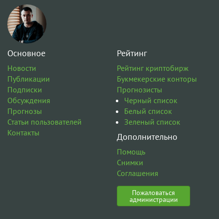
Основное
Рейтинг
Новости
Рейтинг криптобирж
Публикации
Букмекерские конторы
Подписки
Прогнозисты
Обсуждения
Черный список
Прогнозы
Белый список
Статьи пользователей
Зеленый список
Контакты
Дополнительно
Помощь
Снимки
Соглашения
Пожаловаться
администрации