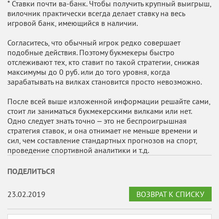
* Ставки почти ва-банк. Чтобы получить крупный выигрыш,
вилочник практически всегда делает ставку на весь
игровой банк, имеющийся в наличии.
Согласитесь, что обычный игрок редко совершает
подобные действия. Поэтому букмекеры быстро
отслеживают тех, кто ставит по такой стратегии, снижая
максимумы до 0 руб. или до того уровня, когда
зарабатывать на вилках становится просто невозможно.
После всей выше изложенной информации решайте сами,
стоит ли заниматься букмекерскими вилками или нет.
Одно следует знать точно – это не беспроигрышная
стратегия ставок, и она отнимает не меньше времени и
сил, чем составление стандартных прогнозов на спорт,
проведение спортивной аналитики и т.д.
ПОДЕЛИТЬСЯ
23.02.2019
ВОЗВРАТ К СПИСКУ