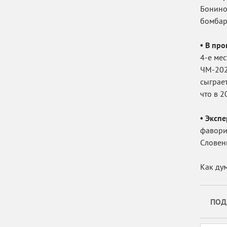
Бонино,
бомбард
• В пр
4-е мес
ЧМ-202
сыграет
что в 2
• Эксп
фавори
Словени
Как ду
ПОД