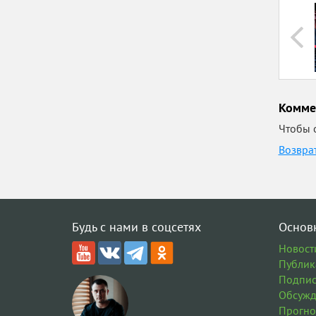
Комме
Чтобы 
Возврат
Будь с нами в соцсетях
Основ
Новост
Публик
Подпис
Обсужд
Прогно