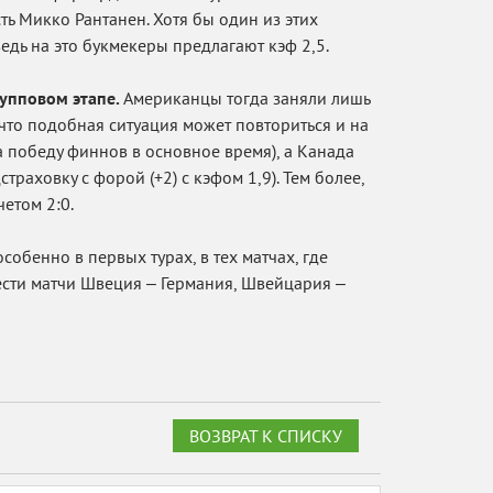
ть Микко Рантанен. Хотя бы один из этих
едь на это букмекеры предлагают кэф 2,5.
рупповом этапе.
Американцы тогда заняли лишь
, что подобная ситуация может повториться и на
 победу финнов в основное время), а Канада
раховку с форой (+2) с кэфом 1,9). Тем более,
етом 2:0.
 особенно в первых турах, в тех матчах, где
ести матчи Швеция – Германия, Швейцария –
ВОЗВРАТ К СПИСКУ