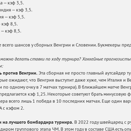
а – кэф 3,5.
ндия – кэф 3,5.
я – кэф 5,5.
 кэф 8,5.
 – кэф 8,5.
 всего шансов у сборных Венгрии и Словении. Букмекеры пред
 можно делать ставки по ходу турнира? Хоккейные прогнозист
м:
ь против Венгрии.
Эта сборная не просто главный аутсайдер ту
ые ожидают, что Венгрия выступит даже хуже, чем Италия и В
 по одному очку в 7 матчах турнира). В ближайшем матче Вен
редлагается кэф 1,25. Некоторые советуют брать минусовую фо
ера всего лишь 1 победа в 10 последних матчах. Еще один вар
А с кэфом 2.
ки на лучшего бомбардира турнира.
В 2022 году швейцарец с р
диром группового этапа ЧМ. В этом году в составе США есть 