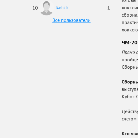
Готовы 
хоккеи
10
1
Sash23
сборная
Все пользователи
практич
хоккею-
ЧМ-20
Прямо с
пройдет
Сборны
Сборны
выступ
Кубок С
Действ
счетом 
Кто яв