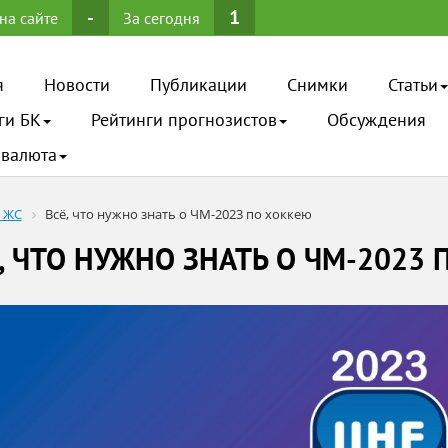
-
1
на сайте
За сегодня
я
Новости
Публикации
Снимки
Статьи
ги БК
Рейтинги прогнозистов
Обсуждения
валюта
 ЖС
Всё, что нужно знать о ЧМ-2023 по хоккею
, ЧТО НУЖНО ЗНАТЬ О ЧМ-2023