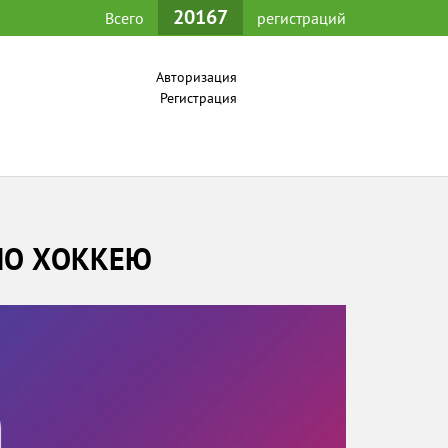
20167
Всего
регистраций
Авторизация
Регистрация
 ПО ХОККЕЮ